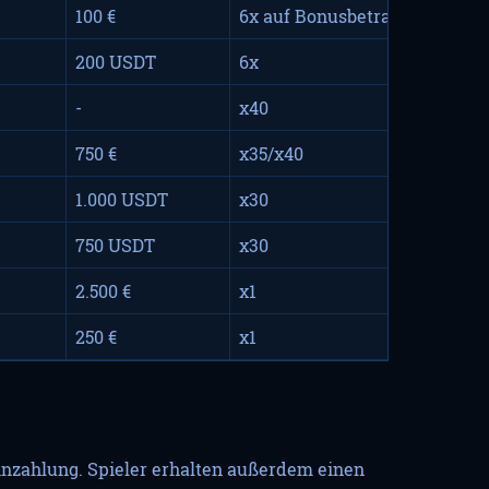
100 €
6x auf Bonusbetrag
200 USDT
6x
-
x40
750 €
x35/x40
1.000 USDT
x30
750 USDT
x30
2.500 €
x1
250 €
x1
Einzahlung. Spieler erhalten außerdem einen