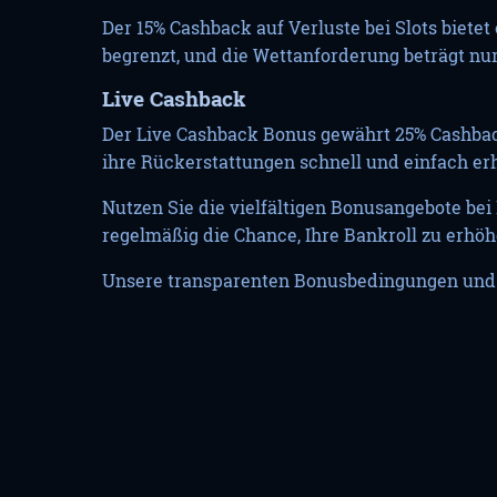
Der 15% Cashback auf Verluste bei Slots bietet 
begrenzt, und die Wettanforderung beträgt nu
Live Cashback
Der Live Cashback Bonus gewährt 25% Cashback 
ihre Rückerstattungen schnell und einfach er
Nutzen Sie die vielfältigen Bonusangebote be
regelmäßig die Chance, Ihre Bankroll zu erhöh
Unsere transparenten Bonusbedingungen und f