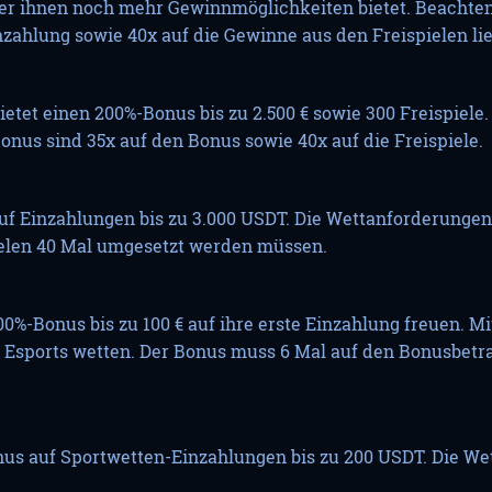
 der ihnen noch mehr Gewinnmöglichkeiten bietet. Beachten
zahlung sowie 40x auf die Gewinne aus den Freispielen li
tet einen 200%-Bonus bis zu 2.500 € sowie 300 Freispiele
onus sind 35x auf den Bonus sowie 40x auf die Freispiele.
uf Einzahlungen bis zu 3.000 USDT. Die Wettanforderungen 
elen 40 Mal umgesetzt werden müssen.
0%-Bonus bis zu 100 € auf ihre erste Einzahlung freuen. M
nd Esports wetten. Der Bonus muss 6 Mal auf den Bonusbetr
nus auf Sportwetten-Einzahlungen bis zu 200 USDT. Die We