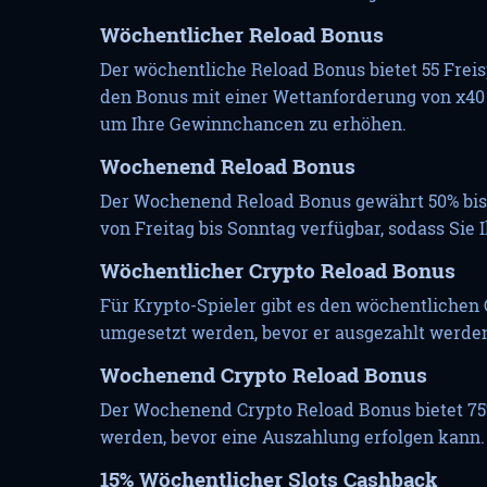
Wöchentlicher Reload Bonus
Der wöchentliche Reload Bonus bietet 55 Freis
den Bonus mit einer Wettanforderung von x40 u
um Ihre Gewinnchancen zu erhöhen.
Wochenend Reload Bonus
Der Wochenend Reload Bonus gewährt 50% bis zu
von Freitag bis Sonntag verfügbar, sodass Si
Wöchentlicher Crypto Reload Bonus
Für Krypto-Spieler gibt es den wöchentlichen
umgesetzt werden, bevor er ausgezahlt werden 
Wochenend Crypto Reload Bonus
Der Wochenend Crypto Reload Bonus bietet 75%
werden, bevor eine Auszahlung erfolgen kann.
15% Wöchentlicher Slots Cashback