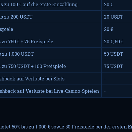
is zu 100 € auf die erste Einzahlung
20 €
is zu 200 USDT
20 USDT
ispiele
20 €
 zu 750 € + 75 Freispiele
20 €, 50 €
s zu 1.000 USDT
50 USDT
s zu 750 USDT + 100 Freispiele
75 USDT
shback auf Verluste bei Slots
-
shback auf Verluste bei Live-Casino-Spielen
-
tet 50% bis zu 1.000 € sowie 50 Freispiele bei der ersten 