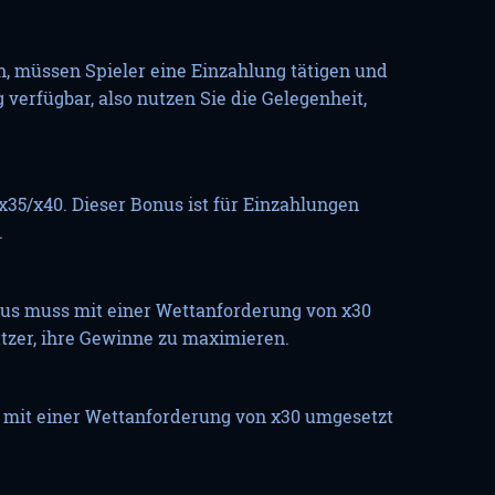
n, müssen Spieler eine Einzahlung tätigen und
verfügbar, also nutzen Sie die Gelegenheit,
x35/x40. Dieser Bonus ist für Einzahlungen
.
onus muss mit einer Wettanforderung von x30
utzer, ihre Gewinne zu maximieren.
s mit einer Wettanforderung von x30 umgesetzt