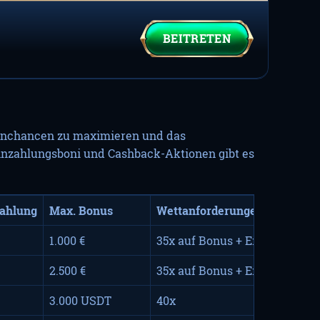
BEITRETEN
winnchancen zu maximieren und das
inzahlungsboni und Cashback-Aktionen gibt es
zahlung
Max. Bonus
Wettanforderungen
1.000 €
35x auf Bonus + Einzahlung, 4
2.500 €
35x auf Bonus + Einzahlung, 4
3.000 USDT
40x