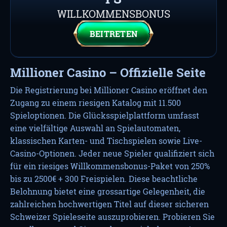
WILLKOMMENSBONUS
BEITRETEN
Millioner Casino – Offizielle Seite
Die Registrierung bei Millioner Casino eröffnet den
Zugang zu einem riesigen Katalog mit 11.500
Spieloptionen. Die Glücksspielplattform umfasst
eine vielfältige Auswahl an Spielautomaten,
klassischen Karten- und Tischspielen sowie Live-
Casino-Optionen. Jeder neue Spieler qualifiziert sich
für ein riesiges Willkommensbonus-Paket von 250%
bis zu 2500€ + 300 Freispielen. Diese beachtliche
Belohnung bietet eine grossartige Gelegenheit, die
zahlreichen hochwertigen Titel auf dieser sicheren
Schweizer Spieleseite auszuprobieren. Probieren Sie