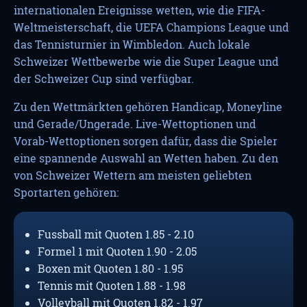
internationalen Ereignisse wetten, wie die FIFA-
Weltmeisterschaft, die UEFA Champions League und
das Tennisturnier in Wimbledon. Auch lokale
Schweizer Wettbewerbe wie die Super League und
der Schweizer Cup sind verfügbar.
Zu den Wettmärkten gehören Handicap, Moneyline
und Gerade/Ungerade. Live-Wettoptionen und
Vorab-Wettoptionen sorgen dafür, dass die Spieler
eine spannende Auswahl an Wetten haben. Zu den
von Schweizer Wettern am meisten geliebten
Sportarten gehören:
Fussball mit Quoten 1.85 - 2.10
Formel 1 mit Quoten 1.90 - 2.05
Boxen mit Quoten 1.80 - 1.95
Tennis mit Quoten 1.88 - 1.98
Volleyball mit Quoten 1.82 - 1.97