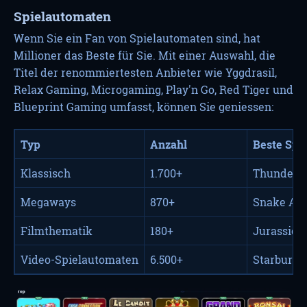
Spielautomaten
Wenn Sie ein Fan von Spielautomaten sind, hat
Millioner das Beste für Sie. Mit einer Auswahl, die
Titel der renommiertesten Anbieter wie Yggdrasil,
Relax Gaming, Microgaming, Play'n Go, Red Tiger und
Blueprint Gaming umfasst, können Sie geniessen:
Typ
Anzahl
Beste Spi
Klassisch
1.700+
Thunderstr
Megaways
870+
Snake Are
Filmthematik
180+
Jurassic 
Video-Spielautomaten
6.500+
Starburst