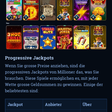
Progressive Jackpots
Wenn Sie grosse Preise anziehen, sind die
progressiven Jackpots von Millioner das, was Sie
brauchen. Diese Spiele ermöglichen es, mit jeder
Wette grosse Geldsummen zu gewinnen. Einige der
beliebtesten sind:
Jackpot
Anbieter
Über