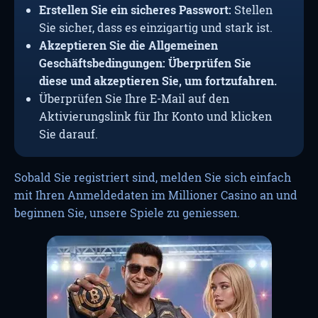
Erstellen Sie ein sicheres Passwort:
Stellen
Sie sicher, dass es einzigartig und stark ist.
Akzeptieren Sie die Allgemeinen
Geschäftsbedingungen: Überprüfen Sie
diese und akzeptieren Sie, um fortzufahren.
Überprüfen Sie Ihre E-Mail auf den
Aktivierungslink für Ihr Konto und klicken
Sie darauf.
Sobald Sie registriert sind, melden Sie sich einfach
mit Ihren Anmeldedaten im Millioner Casino an und
beginnen Sie, unsere Spiele zu geniessen.