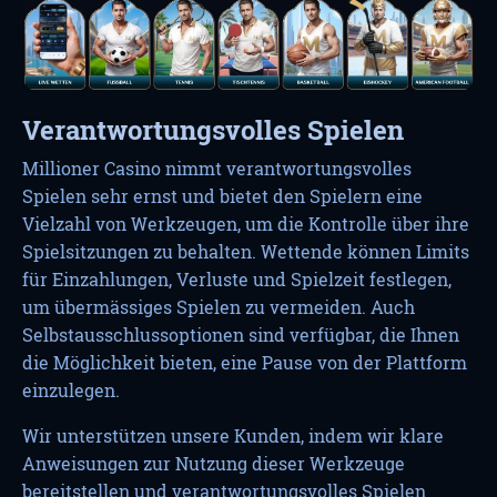
Verantwortungsvolles Spielen
Millioner Casino nimmt verantwortungsvolles
Spielen sehr ernst und bietet den Spielern eine
Vielzahl von Werkzeugen, um die Kontrolle über ihre
Spielsitzungen zu behalten. Wettende können Limits
für Einzahlungen, Verluste und Spielzeit festlegen,
um übermässiges Spielen zu vermeiden. Auch
Selbstausschlussoptionen sind verfügbar, die Ihnen
die Möglichkeit bieten, eine Pause von der Plattform
einzulegen.
Wir unterstützen unsere Kunden, indem wir klare
Anweisungen zur Nutzung dieser Werkzeuge
bereitstellen und verantwortungsvolles Spielen