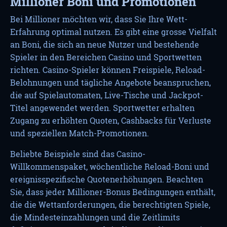
Millioner Boni und Promotionen
Bei Millioner möchten wir, dass Sie Ihre Wett-
Erfahrung optimal nutzen. Es gibt eine grosse Vielfalt
an Boni, die sich an neue Nutzer und bestehende
Spieler in den Bereichen Casino und Sportwetten
richten. Casino-Spieler können Freispiele, Reload-
Belohnungen und tägliche Angebote beanspruchen,
die auf Spielautomaten, Live-Tische und Jackpot-
Titel angewendet werden. Sportwetter erhalten
Zugang zu erhöhten Quoten, Cashbacks für Verluste
und speziellen Match-Promotionen.
Beliebte Beispiele sind das Casino-
Willkommenspaket, wöchentliche Reload-Boni und
ereignisspezifische Quotenerhöhungen. Beachten
Sie, dass jeder Millioner-Bonus Bedingungen enthält,
die die Wettanforderungen, die berechtigten Spiele,
die Mindesteinzahlungen und die Zeitlimits