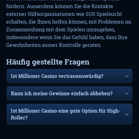
fördern. Ausserdem können Sie die Kontakte
externer Hilfsorganisationen wie SOS Spielsucht
erhalten, die Ihnen helfen können, mit Problemen im
Zusammenhang mit dem Spielen umzugehen,
insbesondere wenn Sie das Gefühl haben, dass Ihre
Gewohnheiten ausser Kontrolle geraten.
Häufig gestellte Fragen
Ist Millioner Casino vertrauenswürdig?
Kann ich meine Gewinne einfach abheben?
Ist Millioner Casino eine gute Option für High-
Roller?