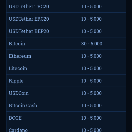
USDTether TRC20
10 - 5.000
USDTether ERC20
10 - 5.000
USDTether BEP20
10 - 5.000
Bitcoin
30 - 5.000
Ethereum
10 - 5.000
Litecoin
10 - 5.000
Ripple
10 - 5.000
USDCoin
10 - 5.000
Bitcoin Cash
10 - 5.000
DOGE
10 - 5.000
Cardano
10 - 5.000